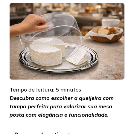
QUEIJEIRA
COM
TAMPA
IDEAL
PARA
QUEM
AMA
MESA
POSTA
Tempo de leitura:
5
minutos
Descubra como escolher a queijeira com
tampa perfeita para valorizar sua mesa
posta com elegância e funcionalidade.