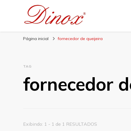
Blog Dinox
Líder em Utensílios Domésticos de Aço Inox
Página inicial
fornecedor de queijeira
TAG
fornecedor d
Exibindo: 1 - 1 de 1 RESULTADOS