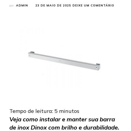
EM
por
ADMIN
23 DE MAIO DE 2025
DEIXE UM COMENTÁRIO
DICAS
DE
INSTALA
E
MANUTE
DA
BARRA
DE
INOX
PARA
COZINHA
Tempo de leitura:
5
minutos
Veja como instalar e manter sua barra
de inox Dinox com brilho e durabilidade.