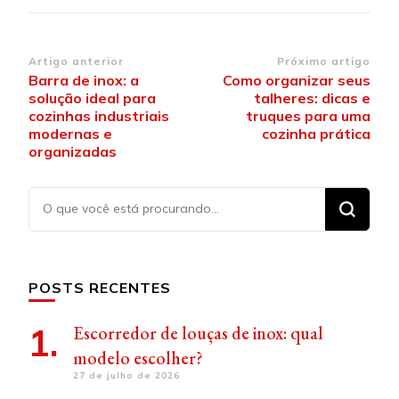
Navegação
Artigo anterior
Próximo artigo
Barra de inox: a
Como organizar seus
de
solução ideal para
talheres: dicas e
post
cozinhas industriais
truques para uma
modernas e
cozinha prática
organizadas
Procurando
algo?
POSTS RECENTES
Escorredor de louças de inox: qual
modelo escolher?
27 de julho de 2026