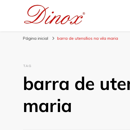
Blog Dinox
Líder em Utensílios Domésticos de Aço Inox
Página inicial
barra de utensílios na vila maria
TAG
barra de uten
maria