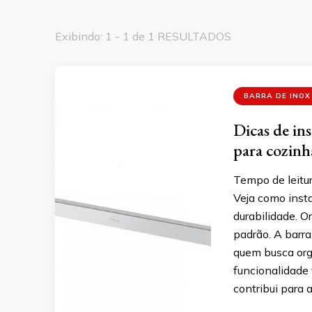
Exibindo: 1 - 1 de 1 RESULTADOS
BARRA DE INOX
Dicas de in
para cozinh
Tempo de leitur
Veja como insta
durabilidade. O
padrão. A barra
quem busca orga
funcionalidade
contribui para 