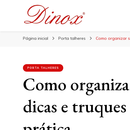
Blog Dinox
Blog Dinox
Líder em Utensílios Domésticos de Aço Inox
Página inicial
Porta talheres
Como organizar se
PORTA TALHERES
Como organizar
dicas e truques
prática