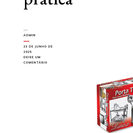
por
ADMIN
23 DE JUNHO DE
2025
DEIXE UM
EM
COMENTÁRIO
COMO
ORGANIZAR
SEUS
TALHERES:
DICAS
E
TRUQUES
PARA
UMA
COZINHA
PRÁTICA