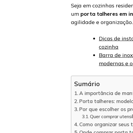
Seja em cozinhas residen
um
porta talheres em i
agilidade e organização.
Dicas de ins
cozinha
Barra de inox
modernas e o
Sumário
A importância de mant
Porta talheres: model
Por que escolher os p
Quer comprar utensíl
Como organizar seus t
Onde comprar porta t