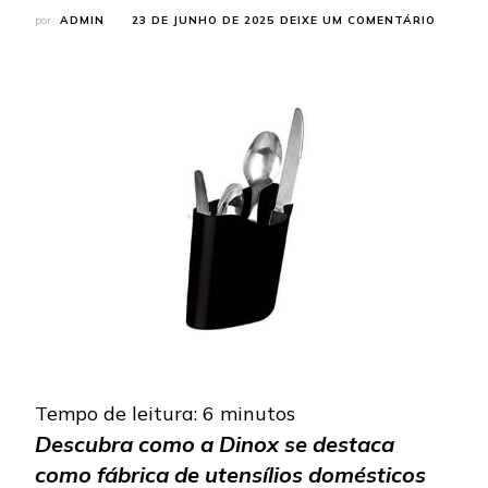
EM
por
ADMIN
23 DE JUNHO DE 2025
DEIXE UM COMENTÁRIO
FÁBRIC
DE
UTENSÍ
DOMÉST
EM
INOX:
CONHE
A
DINOX
Tempo de leitura:
6
minutos
Descubra como a Dinox se destaca
como fábrica de utensílios domésticos