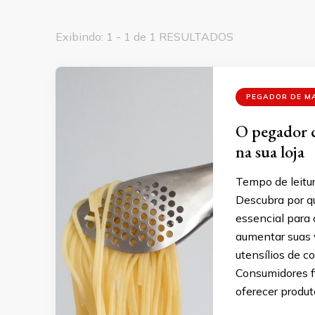
Exibindo: 1 - 1 de 1 RESULTADOS
PEGADOR DE M
O pegador d
na sua loja
Tempo de leitur
Descubra por q
essencial para 
aumentar suas v
utensílios de c
Consumidores fi
oferecer produt