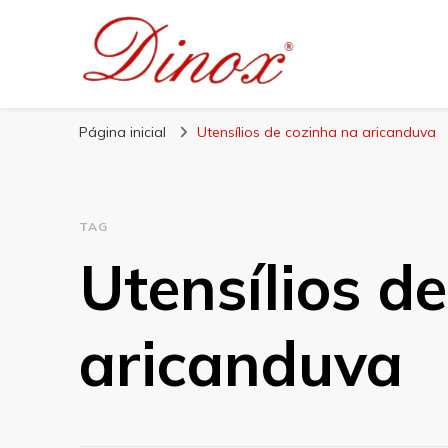
Blog Dinox
Líder em Utensílios Domésticos de Aço Inox
Página inicial
Utensílios de cozinha na aricanduva
TAG
Utensílios d
aricanduva