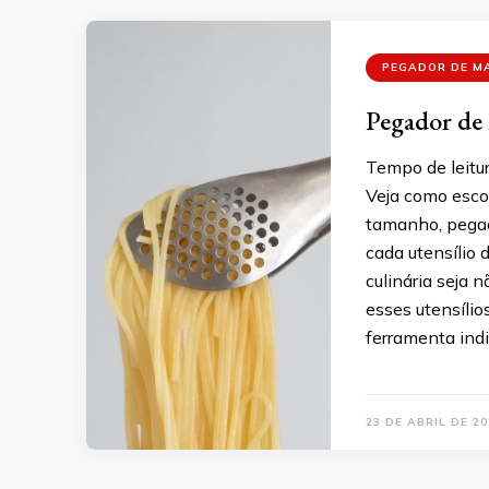
PEGADOR DE M
Pegador de 
Tempo de leitur
Veja como esco
tamanho, pegada
cada utensílio
culinária seja 
esses utensíli
ferramenta ind
23 DE ABRIL DE 20