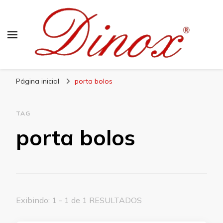
Blog Dinox
Líder em Utensílios Domésticos de Aço Inox
Página inicial
porta bolos
TAG
porta bolos
Exibindo: 1 - 1 de 1 RESULTADOS