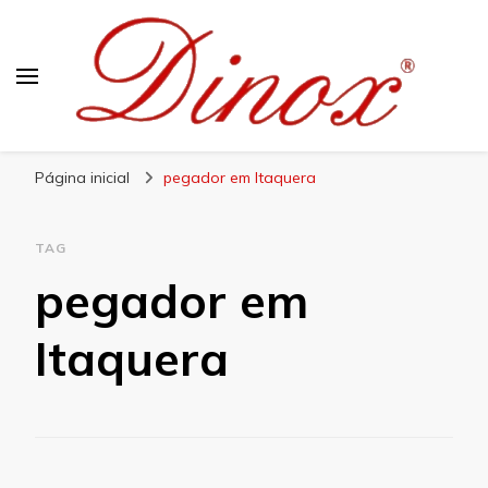
Blog Dinox
Líder em Utensílios Domésticos de Aço Inox
Página inicial
pegador em Itaquera
TAG
pegador em
Itaquera