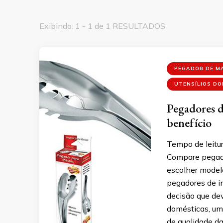
Exibindo: 1 - 1 de 1 RESULTADOS
PEGADOR DE M
UTENSÍLIOS D
Pegadores d
benefício
Tempo de leitur
Compare pegado
escolher model
pegadores de i
decisão que dev
domésticas, um
de qualidade da