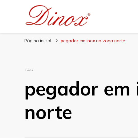
Blog Dinox
Líder em Utensílios Domésticos de Aço Inox
Página inicial
pegador em inox na zona norte
TAG
pegador em 
norte