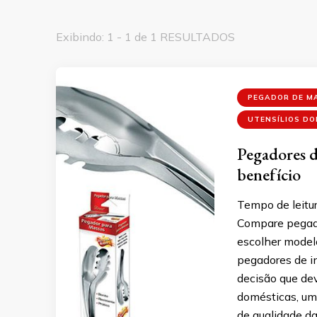
Exibindo: 1 - 1 de 1 RESULTADOS
PEGADOR DE M
UTENSÍLIOS D
Pegadores d
benefício
Tempo de leitur
Compare pegado
escolher model
pegadores de i
decisão que dev
domésticas, um
de qualidade da