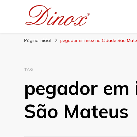
Blog Dinox
Líder em Utensílios Domésticos de Aço Inox
Página inicial
pegador em inox na Cidade São Mat
TAG
pegador em 
São Mateus