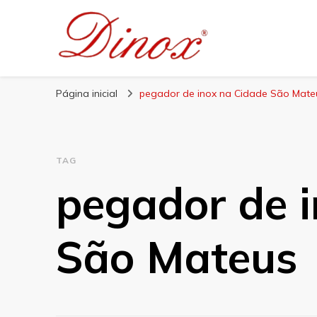
Blog Dinox
Líder em Utensílios Domésticos de Aço Inox
Página inicial
pegador de inox na Cidade São Mate
TAG
pegador de 
São Mateus