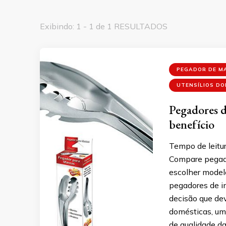
Exibindo: 1 - 1 de 1 RESULTADOS
PEGADOR DE M
UTENSÍLIOS D
Pegadores d
benefício
Tempo de leitur
Compare pegado
escolher model
pegadores de i
decisão que dev
domésticas, um
de qualidade da