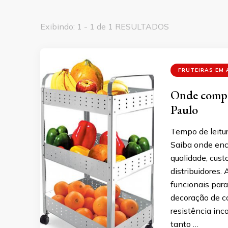
Exibindo: 1 - 1 de 1 RESULTADOS
FRUTEIRAS EM 
Onde compra
Paulo
Tempo de leitur
Saiba onde enco
qualidade, cust
distribuidores.
funcionais par
decoração de c
resistência inc
tanto …