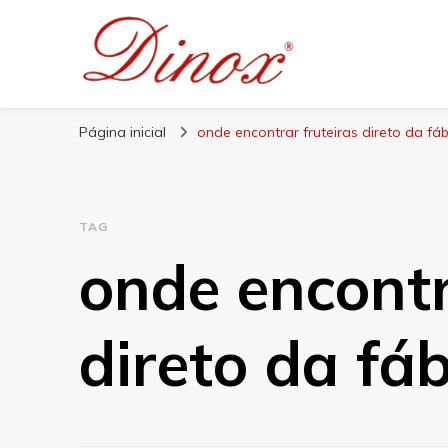
Blog Dinox
Líder em Utensílios Domésticos de Aço Inox
Página inicial
onde encontrar fruteiras direto da fáb
TAG
onde encontr
direto da fáb