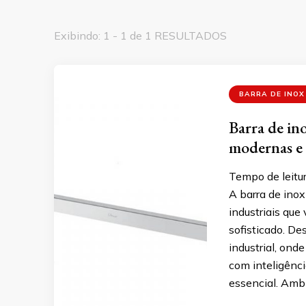
Exibindo: 1 - 1 de 1 RESULTADOS
BARRA DE INOX
Barra de ino
modernas e 
Tempo de leitur
A barra de inox
industriais que
sofisticado. De
industrial, ond
com inteligênci
essencial. Amb