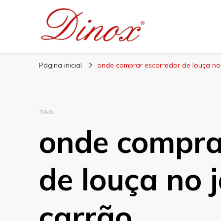
Blog Dinox
Líder em Utensílios Domésticos de Aço Inox
Página inicial
onde comprar escorredor de louça no
TAG
onde compra
de louça no 
carrão