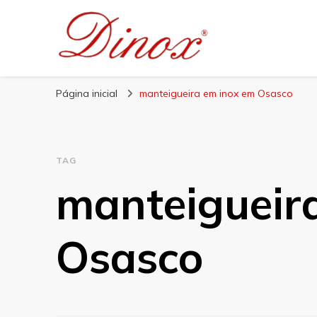
Blog Dinox
Líder em Utensílios Domésticos de Aço Inox
Página inicial
manteigueira em inox em Osasco
TAG
manteigueir
Osasco