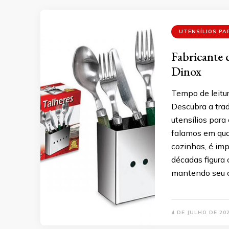
UTENSÍLIOS PA
Fabricante d
Dinox
Tempo de leitur
Descubra a trad
utensílios par
falamos em qual
cozinhas, é im
décadas figura
mantendo seu 
4 DE JULHO DE 20