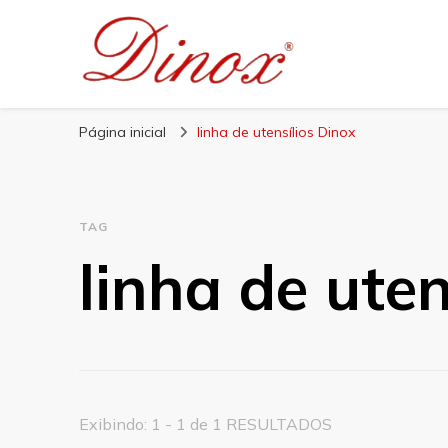
Blog Dinox
Líder em Utensílios Domésticos de Aço Inox
Página inicial
linha de utensílios Dinox
TAG
linha de uten
Exibindo: 1 - 1 de 1 RESULTADOS