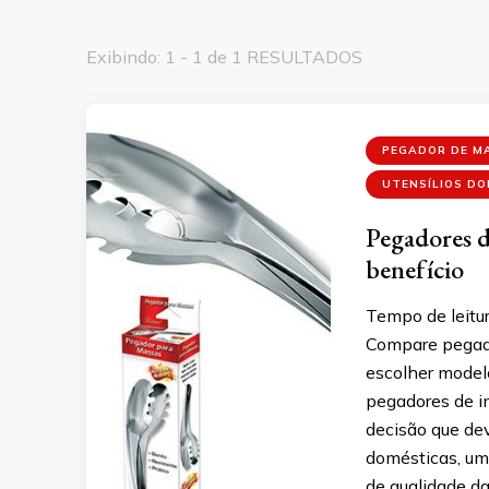
Exibindo: 1 - 1 de 1 RESULTADOS
PEGADOR DE M
UTENSÍLIOS D
Pegadores d
benefício
Tempo de leitur
Compare pegado
escolher model
pegadores de i
decisão que dev
domésticas, um
de qualidade da