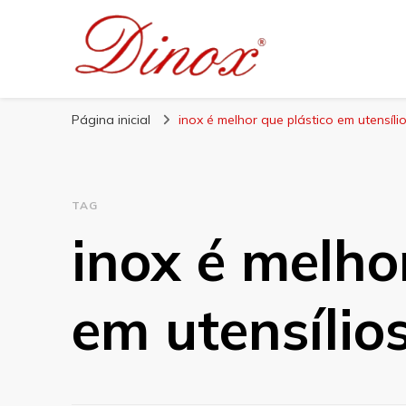
Blog Dinox
Líder em Utensílios Domésticos de Aço Inox
Página inicial
inox é melhor que plástico em utensíli
TAG
inox é melho
em utensílio