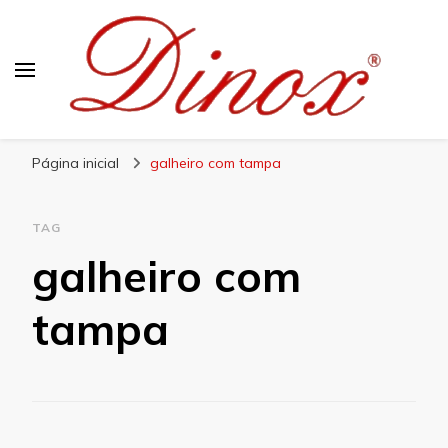
Blog Dinox
Líder em Utensílios Domésticos de Aço Inox
Página inicial
galheiro com tampa
TAG
galheiro com
tampa