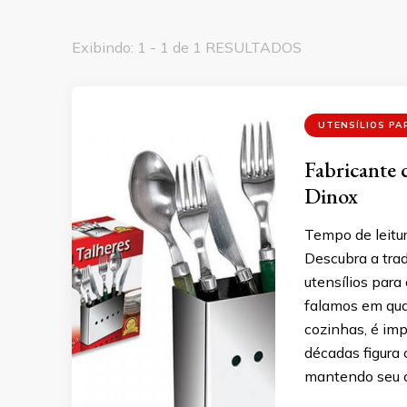
Exibindo: 1 - 1 de 1 RESULTADOS
UTENSÍLIOS PA
Fabricante d
Dinox
Tempo de leitur
Descubra a trad
utensílios par
falamos em qual
cozinhas, é im
décadas figura
mantendo seu 