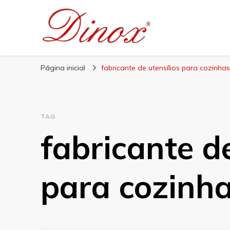
Blog Dinox
Líder em Utensílios Domésticos de Aço Inox
Página inicial
fabricante de utensílios para cozinhas
TAG
fabricante de
para cozinh