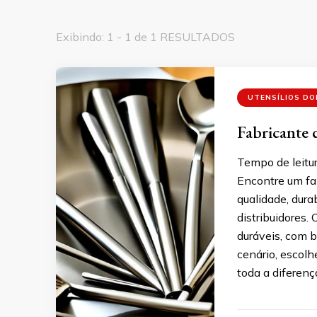
Exibindo: 1 - 1 de 1 RESULTADOS
UTENSÍLIOS D
Fabricante 
Tempo de leitur
Encontre um fa
qualidade, dura
distribuidores.
duráveis, com 
cenário, escolh
toda a diferença