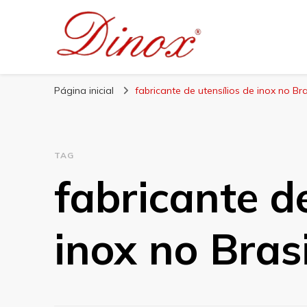
Blog Dinox
Líder em Utensílios Domésticos de Aço Inox
Página inicial
fabricante de utensílios de inox no Bra
TAG
fabricante de
inox no Brasi