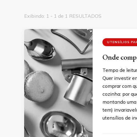
Exibindo: 1 - 1 de 1 RESULTADOS
UTENSÍLIOS PA
Onde compra
Tempo de leitur
Quer investir 
comprar com qu
cozinha: por qu
montando uma c
tem) invariave
utensílios de i