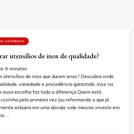
RA COZINHAS
r utensílios de inox de qualidade?
a:
6
minutos
em utensílios de inox que duram anos? Descubra onde
alidade, variedade e procedência garantida. Inox na
e essa escolha faz toda a diferença Quem está
ozinha pela primeira vez (ou reformando a que já
lmente esbarra em uma dúvida: vale mesmo investir em
nox …