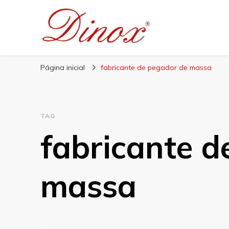
Blog Dinox
Líder em Utensílios Domésticos de Aço Inox
Página inicial
fabricante de pegador de massa
TAG
fabricante d
massa