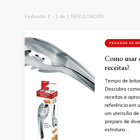
Exibindo: 1 - 1 de 1 RESULTADOS
PEGADOR DE M
Como usar o
receitas?
Tempo de leitur
Descubra como 
receitas e apro
referência em u
um utensílio de
preparo de dive
estrutura …