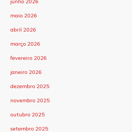
junho 2026
maio 2026
abril 2026
março 2026
fevereiro 2026
janeiro 2026
dezembro 2025
novembro 2025
outubro 2025
setembro 2025