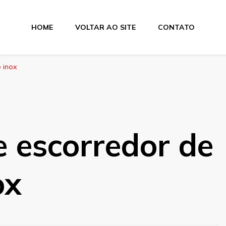
HOME
VOLTAR AO SITE
CONTATO
 inox
e escorredor de
ox