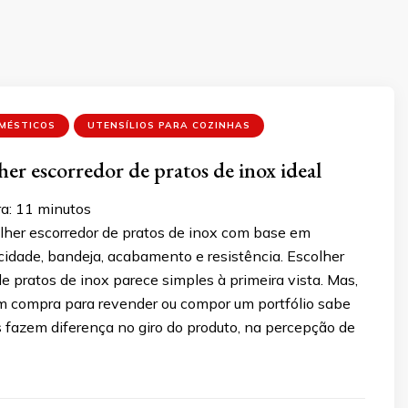
OMÉSTICOS
UTENSÍLIOS PARA COZINHAS
er escorredor de pratos de inox ideal
a:
11
minutos
lher escorredor de pratos de inox com base em
idade, bandeja, acabamento e resistência. Escolher
e pratos de inox parece simples à primeira vista. Mas,
em compra para revender ou compor um portfólio sabe
 fazem diferença no giro do produto, na percepção de