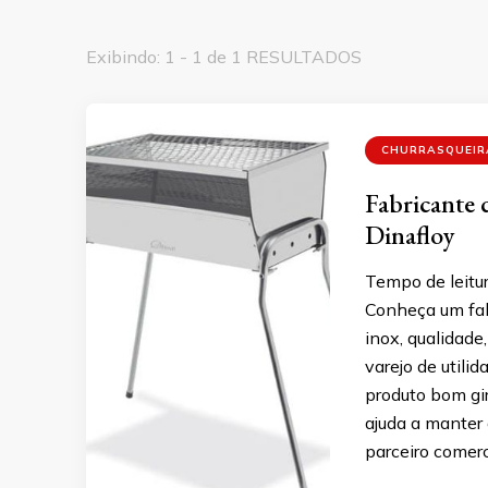
Exibindo: 1 - 1 de 1 RESULTADOS
CHURRASQUEIR
Fabricante d
Dinafloy
Tempo de leitur
Conheça um fab
inox, qualidade
varejo de utili
produto bom gir
ajuda a manter 
parceiro comerc