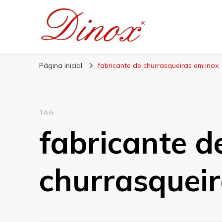
Blog Dinox
Líder em Utensílios Domésticos de Aço Inox
Página inicial
fabricante de churrasqueiras em inox
TAG
fabricante d
churrasqueir