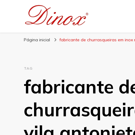
Blog Dinox
Líder em Utensílios Domésticos de Aço Inox
Página inicial
fabricante de churrasqueiras em inox 
TAG
fabricante d
churrasqueir
vila antonie