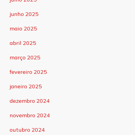
junho 2025
maio 2025
abril 2025
março 2025
fevereiro 2025
janeiro 2025
dezembro 2024
novembro 2024
outubro 2024