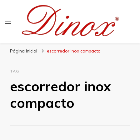
Blog Dinox
Líder em Utensílios Domésticos de Aço Inox
Página inicial
escorredor inox compacto
TAG
escorredor inox
compacto