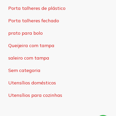
Porta talheres de plástico
Porta talheres fechado
prato para bolo
Queijeira com tampa
saleiro com tampa
Sem categoria
Utensílios domésticos
Utensílios para cozinhas