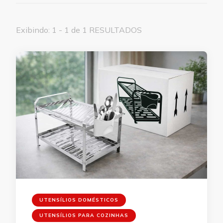
Exibindo: 1 - 1 de 1 RESULTADOS
UTENSÍLIOS DOMÉSTICOS
UTENSÍLIOS PARA COZINHAS