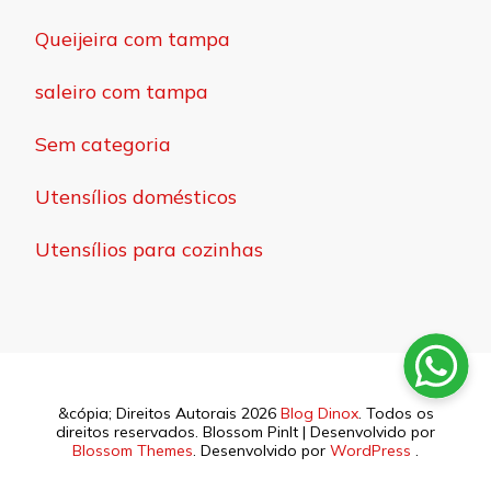
Queijeira com tampa
saleiro com tampa
Sem categoria
Utensílios domésticos
Utensílios para cozinhas
&cópia; Direitos Autorais 2026
Blog Dinox
. Todos os
direitos reservados.
Blossom PinIt | Desenvolvido por
Blossom Themes
. Desenvolvido por
WordPress
.