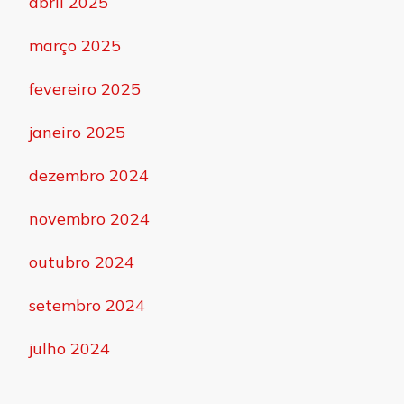
abril 2025
março 2025
fevereiro 2025
janeiro 2025
dezembro 2024
novembro 2024
outubro 2024
setembro 2024
julho 2024