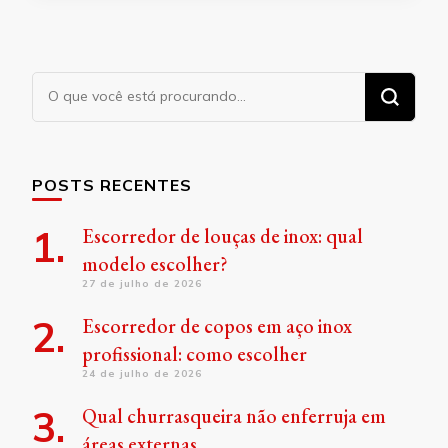
Procurando
algo?
POSTS RECENTES
Escorredor de louças de inox: qual
modelo escolher?
27 de julho de 2026
Escorredor de copos em aço inox
profissional: como escolher
24 de julho de 2026
Qual churrasqueira não enferruja em
áreas externas