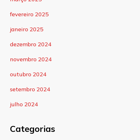
fevereiro 2025
janeiro 2025
dezembro 2024
novembro 2024
outubro 2024
setembro 2024
julho 2024
Categorias