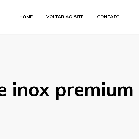
HOME
VOLTAR AO SITE
CONTATO
de inox premium