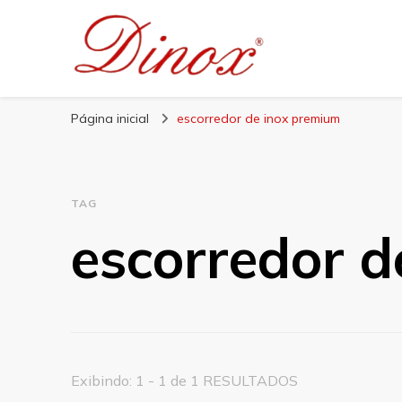
Blog Dinox
Líder em Utensílios Domésticos de Aço Inox
Página inicial
escorredor de inox premium
TAG
escorredor 
Exibindo: 1 - 1 de 1 RESULTADOS