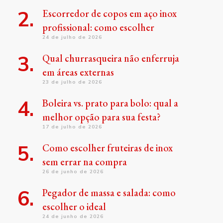
Escorredor de copos em aço inox
profissional: como escolher
24 de julho de 2026
Qual churrasqueira não enferruja
em áreas externas
23 de julho de 2026
Boleira vs. prato para bolo: qual a
melhor opção para sua festa?
17 de julho de 2026
Como escolher fruteiras de inox
sem errar na compra
26 de junho de 2026
Pegador de massa e salada: como
escolher o ideal
24 de junho de 2026