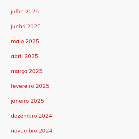
julho 2025
junho 2025
maio 2025
abril 2025
março 2025
fevereiro 2025
janeiro 2025
dezembro 2024
novembro 2024