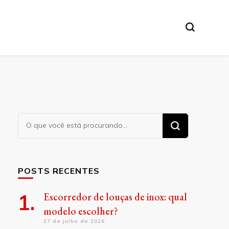
Procurando
algo?
POSTS RECENTES
Escorredor de louças de inox: qual
modelo escolher?
27 de julho de 2026