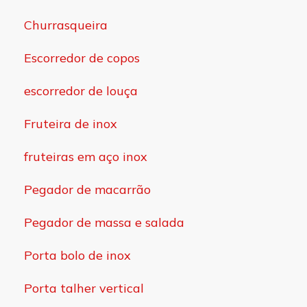
Churrasqueira
Escorredor de copos
escorredor de louça
Fruteira de inox
fruteiras em aço inox
Pegador de macarrão
Pegador de massa e salada
Porta bolo de inox
Porta talher vertical