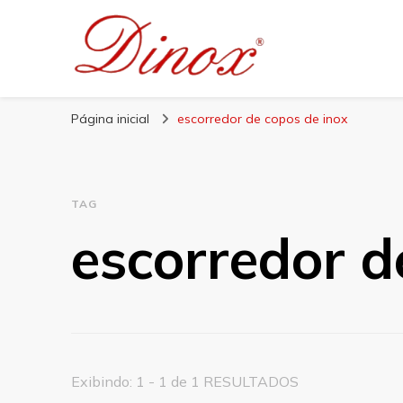
Blog Dinox
Líder em Utensílios Domésticos de Aço Inox
Página inicial
escorredor de copos de inox
TAG
escorredor d
Exibindo: 1 - 1 de 1 RESULTADOS