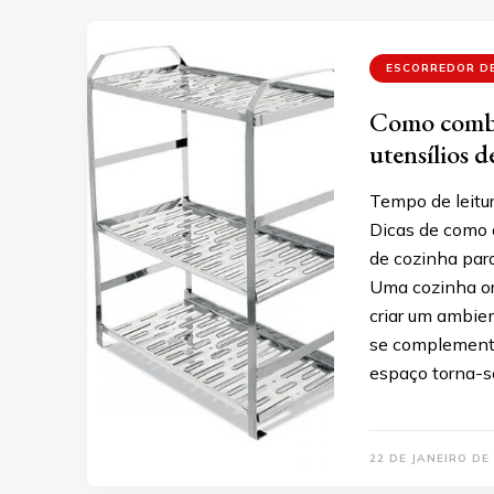
ESCORREDOR D
Como combi
utensílios d
Tempo de leitur
Dicas de como 
de cozinha para
Uma cozinha or
criar um ambien
se complementa
espaço torna-se
22 DE JANEIRO DE