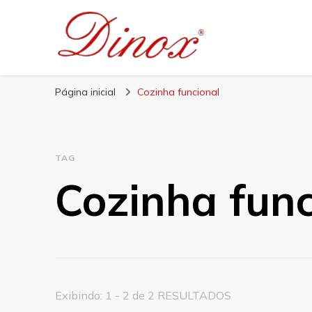
Blog Dinox
Líder em Utensílios Domésticos de Aço Inox
Página inicial
Cozinha funcional
TAG
Cozinha func
Exibindo: 1 - 2 de 2 RESULTADOS