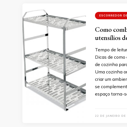
ESCORREDOR D
Como combi
utensílios d
Tempo de leitur
Dicas de como 
de cozinha para
Uma cozinha or
criar um ambien
se complementa
espaço torna-se
22 DE JANEIRO DE