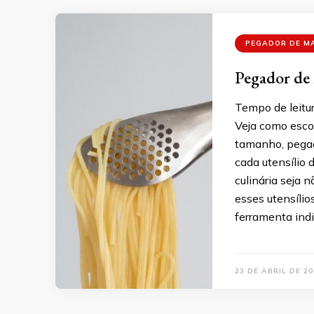
PEGADOR DE M
Pegador de 
Tempo de leitur
Veja como esco
tamanho, pegada
cada utensílio
culinária seja 
esses utensíli
ferramenta ind
23 DE ABRIL DE 20