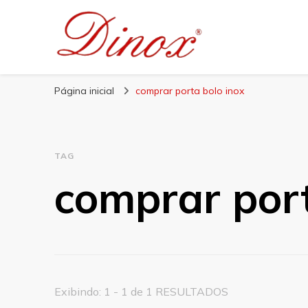
Blog Dinox
Líder em Utensílios Domésticos de Aço Inox
Página inicial
comprar porta bolo inox
TAG
comprar port
Exibindo: 1 - 1 de 1 RESULTADOS