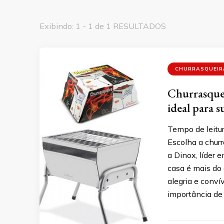
Exibindo: 1 - 1 de 1 RESULTADOS
CHURRASQUEIR
Churrasque
ideal para s
Tempo de leitur
Escolha a churr
a Dinox, líder 
casa é mais do
alegria e conví
importância de