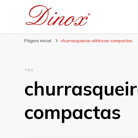
Blog Dinox
Líder em Utensílios Domésticos de Aço Inox
Página inicial
churrasqueiras elétricas compactas
TAG
churrasqueir
compactas