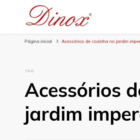
Blog Dinox
Líder em Utensílios Domésticos de Aço Inox
Página inicial
Acessórios de cozinha no jardim impe
TAG
Acessórios d
jardim impe