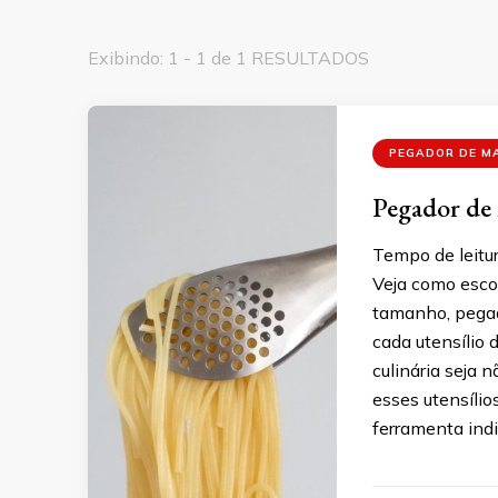
Exibindo: 1 - 1 de 1 RESULTADOS
PEGADOR DE M
Pegador de 
Tempo de leitur
Veja como esco
tamanho, pegada
cada utensílio
culinária seja 
esses utensíli
ferramenta ind