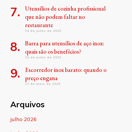
Utensílios de cozinha profissional
que não podem faltar no
restaurante
24 de junho de 2026
Barra para utensílios de aço inox:
quais são os benefícios?
15 de junho de 2026
Escorredor inox barato: quando o
preço engana
27 de maio de 2026
Arquivos
julho 2026