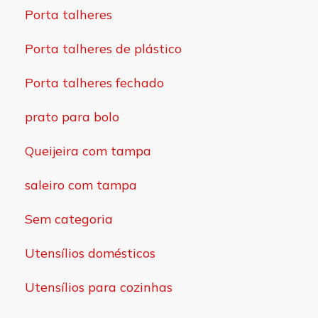
Porta talheres
Porta talheres de plástico
Porta talheres fechado
prato para bolo
Queijeira com tampa
saleiro com tampa
Sem categoria
Utensílios domésticos
Utensílios para cozinhas