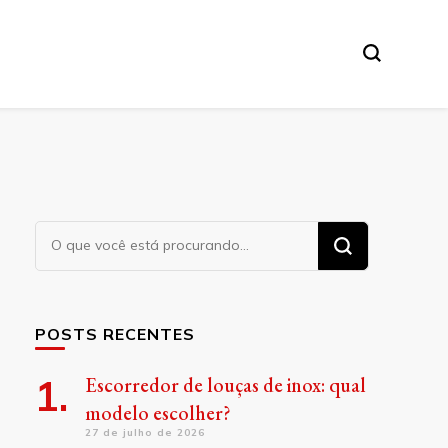
Procurando
algo?
POSTS RECENTES
Escorredor de louças de inox: qual
modelo escolher?
27 de julho de 2026