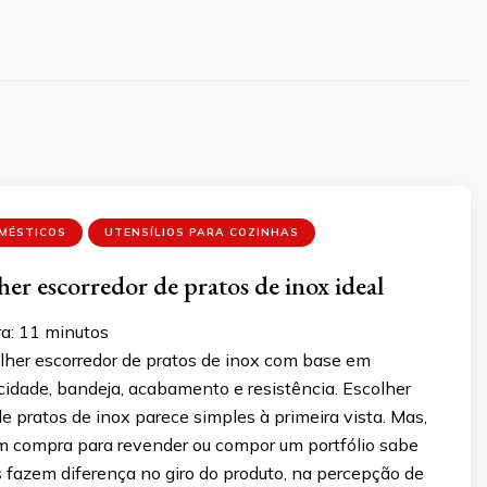
OMÉSTICOS
UTENSÍLIOS PARA COZINHAS
er escorredor de pratos de inox ideal
a:
11
minutos
lher escorredor de pratos de inox com base em
idade, bandeja, acabamento e resistência. Escolher
e pratos de inox parece simples à primeira vista. Mas,
em compra para revender ou compor um portfólio sabe
 fazem diferença no giro do produto, na percepção de