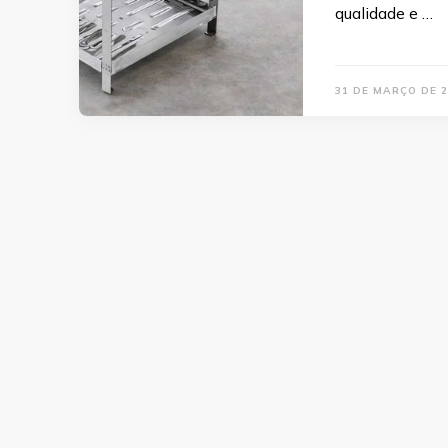
qualidade e …
31 DE MARÇO DE 2