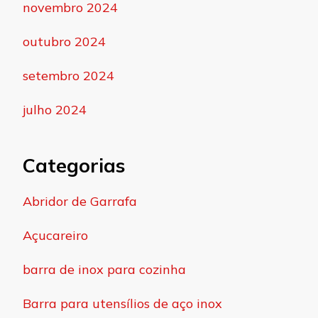
novembro 2024
outubro 2024
setembro 2024
julho 2024
Categorias
Abridor de Garrafa
Açucareiro
barra de inox para cozinha
Barra para utensílios de aço inox