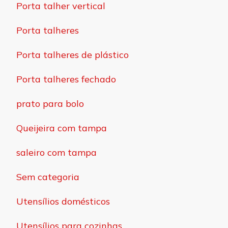
Porta talher vertical
Porta talheres
Porta talheres de plástico
Porta talheres fechado
prato para bolo
Queijeira com tampa
saleiro com tampa
Sem categoria
Utensílios domésticos
Utensílios para cozinhas