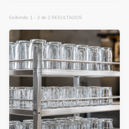
Exibindo: 1 - 2 de 2 RESULTADOS